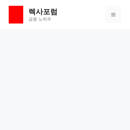
컨
렉사포럼
텐
메
츠
금융 노하우
로
뉴
건
너
뛰
기