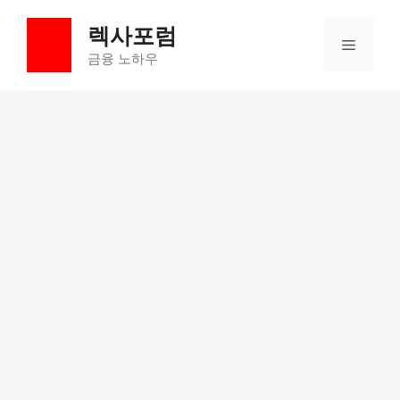
컨
렉사포럼
텐
메
츠
금융 노하우
로
뉴
건
너
뛰
기