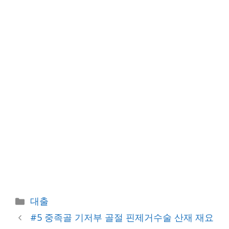
카
대출
테
#5 중족골 기저부 골절 핀제거수술 산재 재요
고