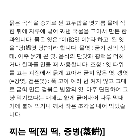
묽은 곡식을 증기로 찐 고두밥을 엿기름 물에 삭
힌 뒤에 자루에 넣어 짜낸 국물을 고아서 만든 한
과입니다. 묽은 엿은 ”이(飴엿 이)”라 하고, 된 엿
을 ”당(餳엿 당)”이라 합니다. 물엿 : 굳기 전의 상
태, 아주 묽게 곤 엿. 음식의 단맛과 광택을 더하
거나 한과를 만들 때 사용합니다. 조청 : 엿 따위
를 고는 과정에서 묽게 고아서 굳지 않은 엿. 갱엿
(=강엿, 검은엿) : 푹 고아 여러 번 켜지 않고 그대
로 굳혀 만든 검붉은 빛깔의 엿. 아주 단단하여 그
냥 먹기보다는 대패로 얇게 긁어내어 나무 막대
기에 붙여 먹거나 깨서 작은 조각을 내어 먹었습
니다.
찌는 떡[찐 떡, 증병(蒸餠)]