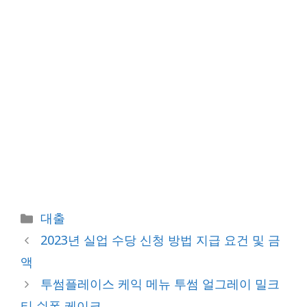
카
대출
테
2023년 실업 수당 신청 방법 지급 요건 및 금
고
액
리
투썸플레이스 케익 메뉴 투썸 얼그레이 밀크
티 쉬폰 케이크