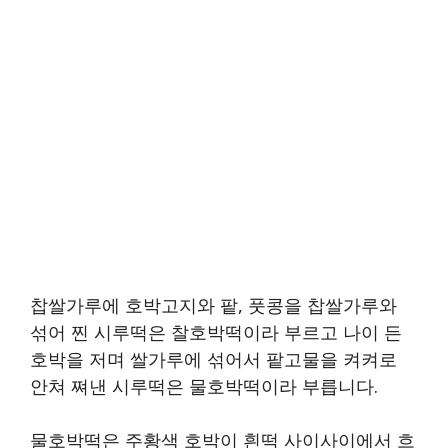
찹쌀가루에 호박고지와 팥, 풋콩을 찹쌀가루와
섞어 찐 시루떡은 찰호박떡이라 부르고 나이 든
호박을 저며 쌀가루에 섞어서 팥고물을 켜켜로
안쳐 쪄낸 시루떡은 물호박떡이라 부릅니다.
물호박떡은 주황색 호박이 흰떡 사이사이에서 흐