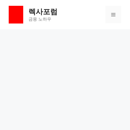
컨
렉사포럼
텐
메
츠
금융 노하우
로
뉴
건
너
뛰
기