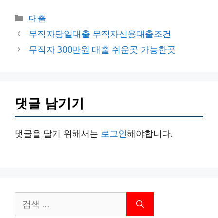
카
대출
테
무직자당일대출 무직자신용대출조건
고
무직자 300만원 대출 쉬운곳 가능한곳
리
댓글 남기기
댓글을 달기 위해서는
로그인
해야합니다.
검
색: