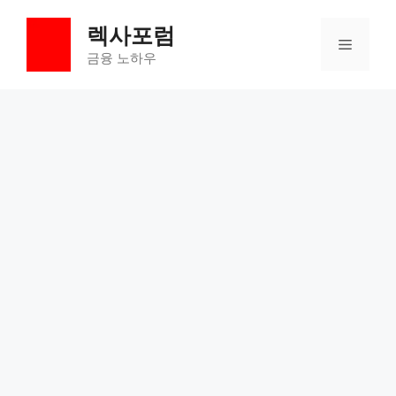
컨
렉사포럼
텐
메
츠
금융 노하우
로
뉴
건
너
뛰
기