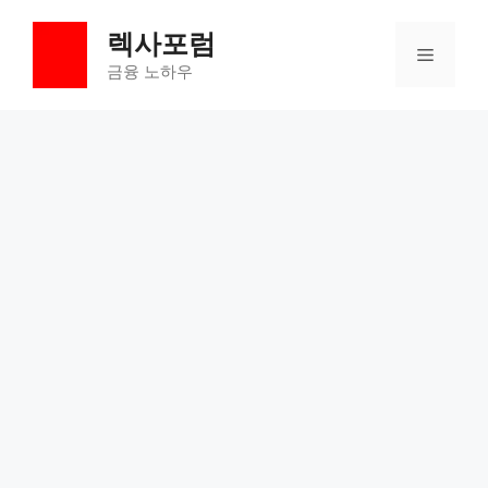
컨
렉사포럼
텐
메
츠
금융 노하우
로
뉴
건
너
뛰
기