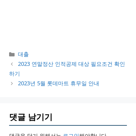
카
대출
테
2023 연말정산 인적공제 대상 필요조건 확인
고
하기
리
2023년 5월 롯데마트 휴무일 안내
댓글 남기기
댓글을 달기 위해서는
로그인
해야합니다.