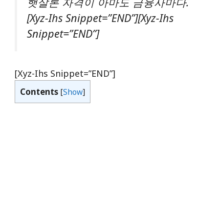
햇살론 자격이 아마도 금융사마다.
[xyz-Ihs Snippet=”END”][xyz-Ihs
Snippet=”END”]
[xyz-Ihs Snippet=”END”]
Contents
[
Show
]