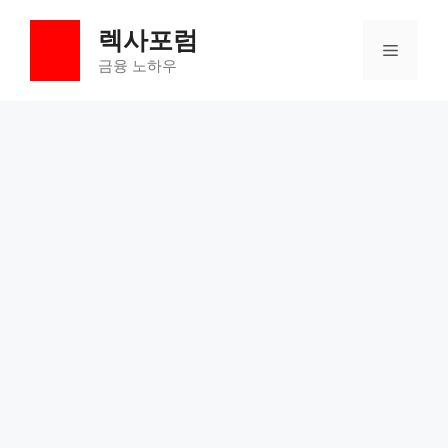
컨
렉사포럼
텐
메
츠
금융 노하우
로
뉴
건
너
뛰
기