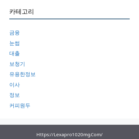
카테고리
금융
눈썹
대출
보청기
유용한정보
이사
정보
커피원두
Https://lexapro1020mg.com/