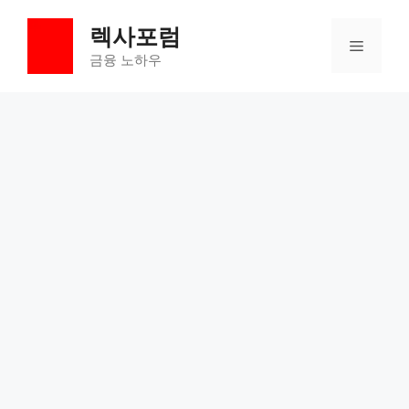
컨
렉사포럼
텐
메
츠
금융 노하우
로
뉴
건
너
뛰
기