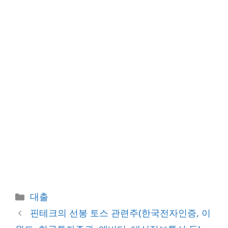
카
대출
테
핀테크의 선봉 토스 관련주(한국전자인증, 이
고