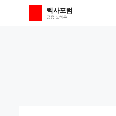
컨
렉사포럼
텐
츠
금융 노하우
로
건
너
뛰
기