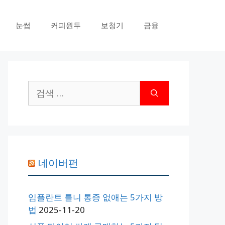
눈썹
커피원두
보청기
금융
검
색:
네이버펀
임플란트 틀니 통증 없애는 5가지 방
법
2025-11-20