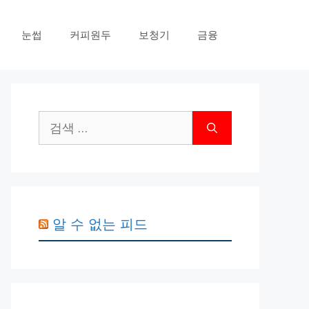
눈썹
커피원두
보청기
금융
검
색:
알 수 없는 피드