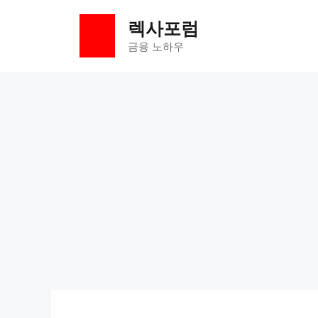
컨
렉사포럼
텐
츠
금융 노하우
로
건
너
뛰
기