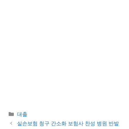
카
대출
테
실손보험 청구 간소화 보험사 찬성 병원 반발
고