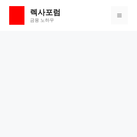
컨
렉사포럼
텐
메
츠
금융 노하우
로
뉴
건
너
뛰
기