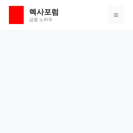
컨
렉사포럼
텐
메
츠
금융 노하우
로
뉴
건
너
뛰
기