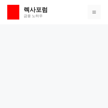
컨
렉사포럼
텐
메
츠
금융 노하우
로
뉴
건
너
뛰
기