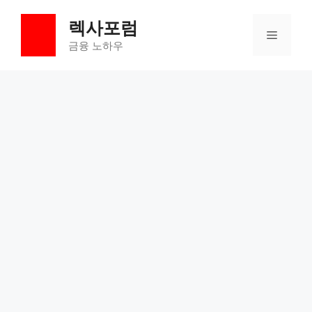
컨
렉사포럼
텐
메
츠
금융 노하우
로
뉴
건
너
뛰
기