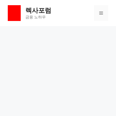
컨
렉사포럼
텐
메
츠
금융 노하우
로
뉴
건
너
뛰
기