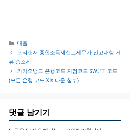
카
대출
테
프리랜서 종합소득세신고세무사 신고대행 서
고
류 종소세
리
카카오뱅크 은행코드 지점코드 SWIFT 코드
(모든 은행 코드 Xls 다운 첨부)
댓글 남기기