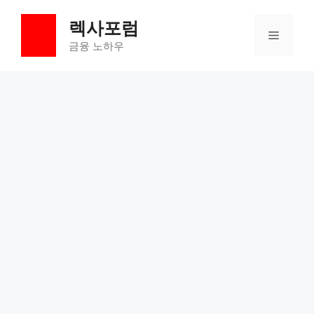
컨
렉사포럼
텐
메
츠
금융 노하우
로
뉴
건
너
뛰
기