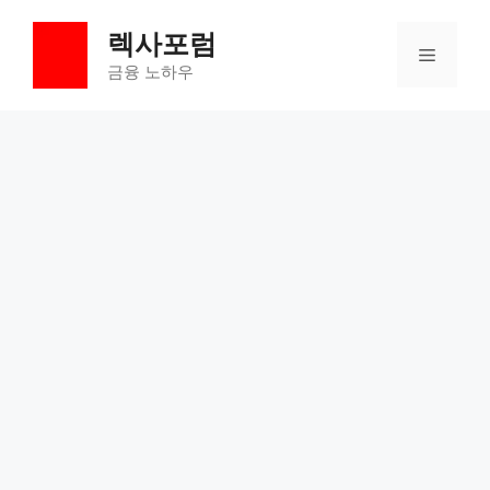
컨
렉사포럼
텐
메
츠
금융 노하우
로
뉴
건
너
뛰
기