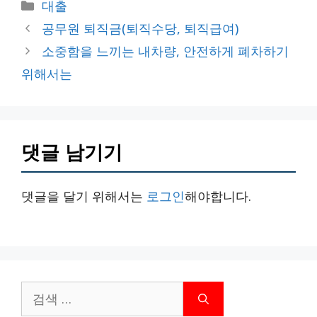
카
대출
테
공무원 퇴직금(퇴직수당, 퇴직급여)
고
소중함을 느끼는 내차량, 안전하게 폐차하기
리
위해서는
댓글 남기기
댓글을 달기 위해서는
로그인
해야합니다.
검
색: