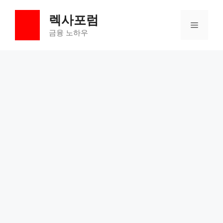
컨
렉사포럼
텐
메
츠
금융 노하우
로
뉴
건
너
뛰
기