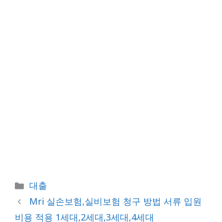
카
대출
테
Mri 실손보험,실비보험 청구 방법 서류 입원
고
비용 적용 1세대,2세대,3세대,4세대