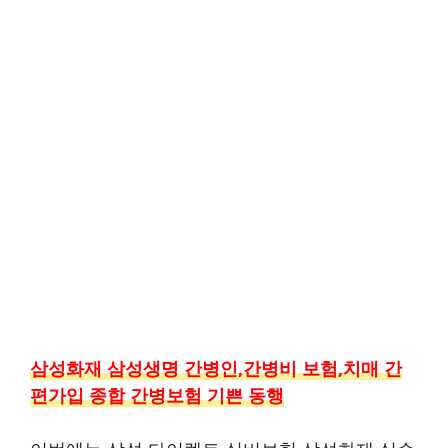
삼성화재 삼성생명 간병인,간병비 보험,치매 간
편가입 종합 간병보험 기쁜 동행