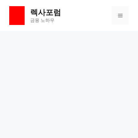
컨
렉사포럼
텐
메
츠
금융 노하우
로
뉴
건
너
뛰
기