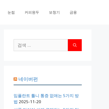
눈썹
커피원두
보청기
금융
검
색:
네이버펀
임플란트 틀니 통증 없애는 5가지 방
법
2025-11-20