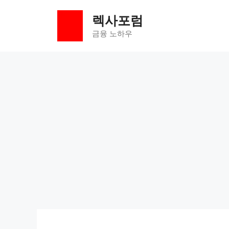
컨
렉사포럼
텐
츠
금융 노하우
로
건
너
뛰
기