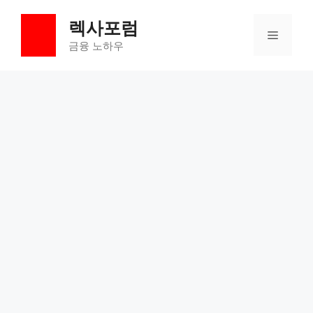
컨
렉사포럼
텐
메
츠
금융 노하우
로
뉴
건
너
뛰
기