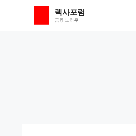
컨
렉사포럼
텐
츠
금융 노하우
로
건
너
뛰
기