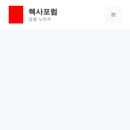
컨
렉사포럼
텐
메
츠
금융 노하우
로
뉴
건
너
뛰
기