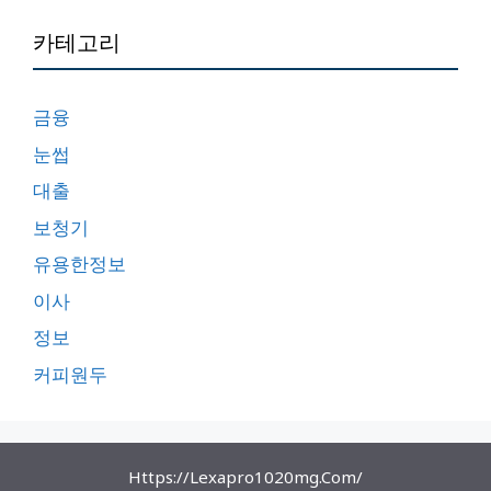
카테고리
금융
눈썹
대출
보청기
유용한정보
이사
정보
커피원두
Https://lexapro1020mg.com/