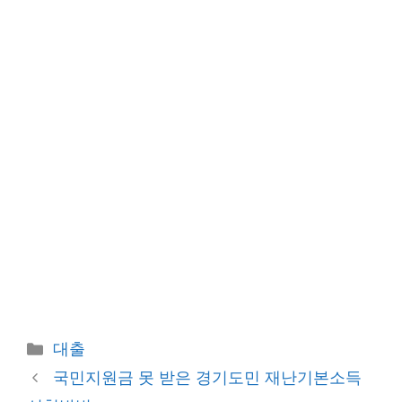
카
대출
테
국민지원금 못 받은 경기도민 재난기본소득
고