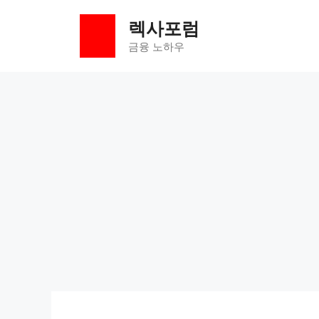
컨
렉사포럼
텐
츠
금융 노하우
로
건
너
뛰
기