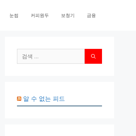
눈썹
커피원두
보청기
금융
검
색:
알 수 없는 피드