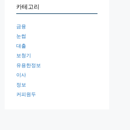
카테고리
금융
눈썹
대출
보청기
유용한정보
이사
정보
커피원두