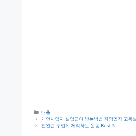
카
대출
테
개인사업자 실업급여 받는방법 자영업자 고용
고
전완근 두껍게 제작하는 운동 Best 5
리