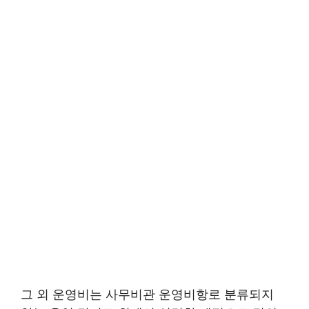
그 외 운영비는 사무비관 운영비항로 분류되지