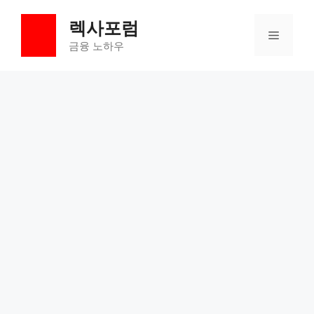
컨
렉사포럼
텐
메
츠
금융 노하우
로
뉴
건
너
뛰
기