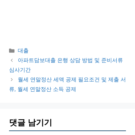
카
대출
테
아파트담보대출 은행 상담 방법 및 준비서류
고
심사기간
리
월세 연말정산 세액 공제 필요조건 및 제출 서
류, 월세 연말정산 소득 공제
댓글 남기기