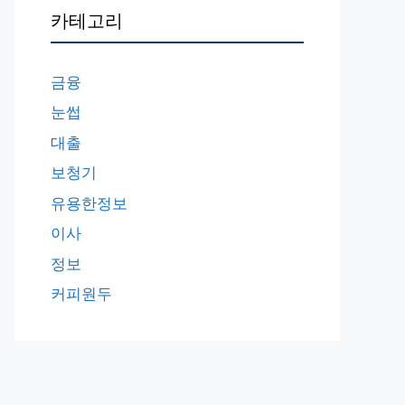
카테고리
금융
눈썹
대출
보청기
유용한정보
이사
정보
커피원두