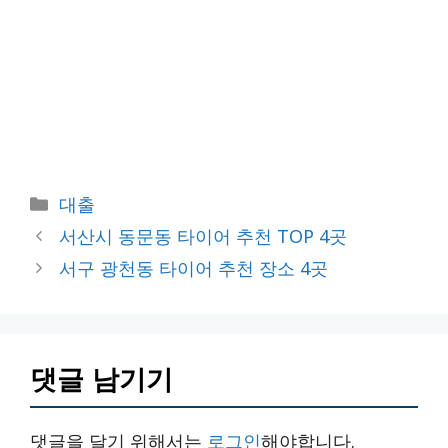
카
대출
테
서산시 동문동 타이어 추천 TOP 4곳
고
서구 광천동 타이어 추천 장소 4곳
리
댓글 남기기
댓글을 달기 위해서는
로그인
해야합니다.