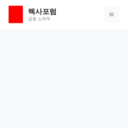
컨
렉사포럼
텐
메
츠
금융 노하우
로
뉴
건
너
뛰
기