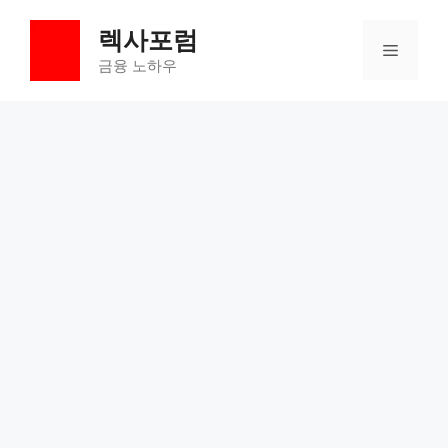
컨
렉사포럼
텐
메
츠
금융 노하우
로
뉴
건
너
뛰
기