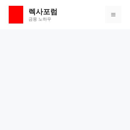
컨
렉사포럼
텐
메
츠
금융 노하우
로
뉴
건
너
뛰
기