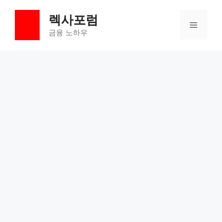
컨
렉사포럼
텐
메
츠
금융 노하우
로
뉴
건
너
뛰
기