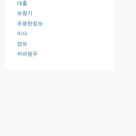
대출
보청기
유용한정보
이사
정보
커피원두