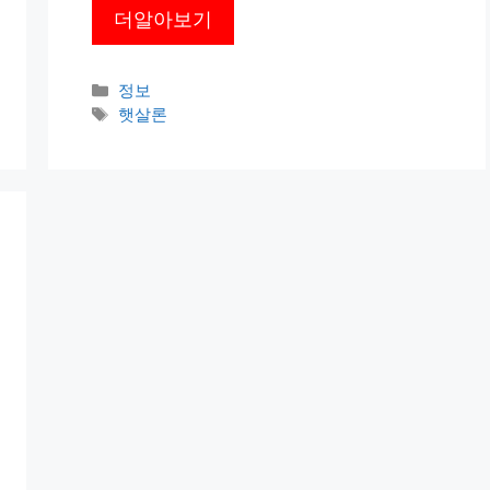
더알아보기
카
정보
테
태
햇살론
고
그
리