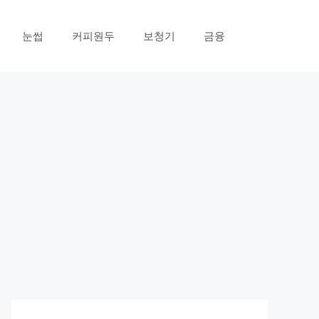
눈썹
커피원두
보청기
금융