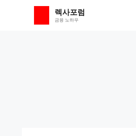
컨
렉사포럼
텐
츠
금융 노하우
로
건
너
뛰
기