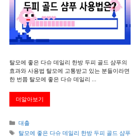
탈모에 좋은 다슈 데일리 한방 두피 골드 샴푸의
효과와 사용법 탈모에 고통받고 있는 분들이라면
한 번쯤 탈모에 좋은 다슈 데일리 …
더알아보기
카
대출
테
태
탈모에 좋은 다슈 데일리 한방 두피 골드 샴푸
고
그