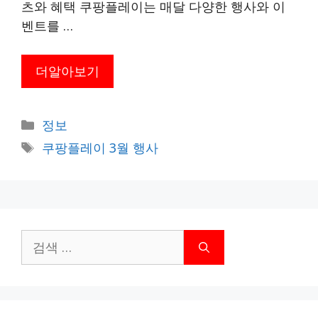
츠와 혜택 쿠팡플레이는 매달 다양한 행사와 이
벤트를 …
더알아보기
카
정보
테
태
쿠팡플레이 3월 행사
고
그
리
검
색: