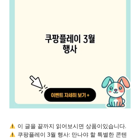
이 글을 끝까지 읽어보시면 상품이있습니다.
쿠팡플레이 3월 행사: 만나야 할 특별한 콘텐