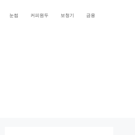
눈썹
커피원두
보청기
금융