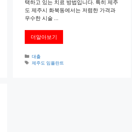
택하고 있는 치료 방법입니다. 특히 제주
도 제주시 화북동에서는 저렴한 가격과
우수한 시술 …
더알아보기
카
대출
테
태
제주도 임플란트
고
그
리