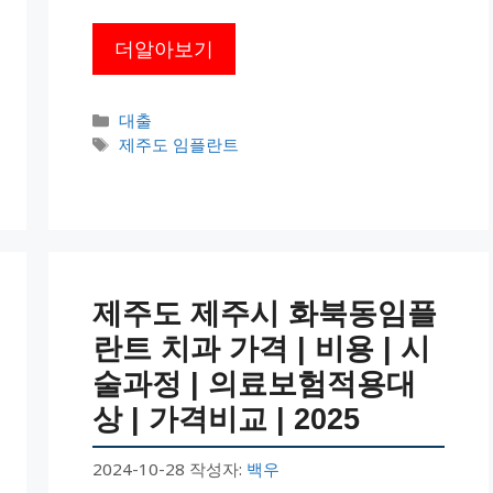
더알아보기
카
대출
테
태
제주도 임플란트
고
그
리
제주도 제주시 화북동임플
란트 치과 가격 | 비용 | 시
술과정 | 의료보험적용대
상 | 가격비교 | 2025
2024-10-28
작성자:
백우