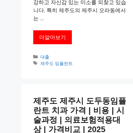
강하고 자신감 있는 미소를 되찾고 있습
니다. 특히 제주도의 제주시 오라동에서
는 …
더알아보기
카
대출
테
태
제주도 임플란트
고
그
리
제주도 제주시 도두동임플
란트 치과 가격 | 비용 | 시
술과정 | 의료보험적용대
상 | 가격비교 | 2025