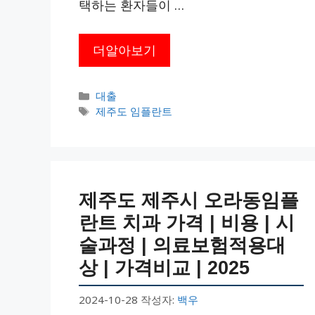
택하는 환자들이 …
더알아보기
카
대출
테
태
제주도 임플란트
고
그
리
제주도 제주시 오라동임플
란트 치과 가격 | 비용 | 시
술과정 | 의료보험적용대
상 | 가격비교 | 2025
2024-10-28
작성자:
백우