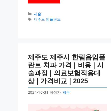
카
대출
테
태
제주도 임플란트
고
그
리
제주도 제주시 한림읍임플
란트 치과 가격 | 비용 | 시
술과정 | 의료보험적용대
상 | 가격비교 | 2025
2024-10-31
작성자:
백우