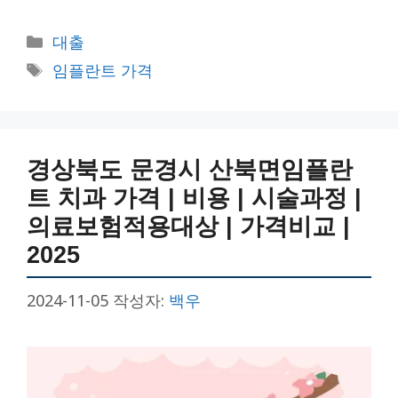
카
대출
테
태
임플란트 가격
고
그
리
경상북도 문경시 산북면임플란
트 치과 가격 | 비용 | 시술과정 |
의료보험적용대상 | 가격비교 |
2025
2024-11-05
작성자:
백우