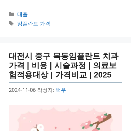
카
대출
테
태
임플란트 가격
고
그
리
대전시 중구 목동임플란트 치과
가격 | 비용 | 시술과정 | 의료보
험적용대상 | 가격비교 | 2025
2024-11-06
작성자:
백우