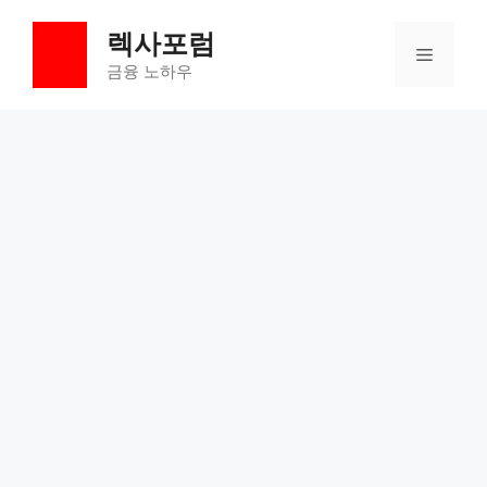
컨
렉사포럼
텐
메
츠
금융 노하우
로
뉴
건
너
뛰
기