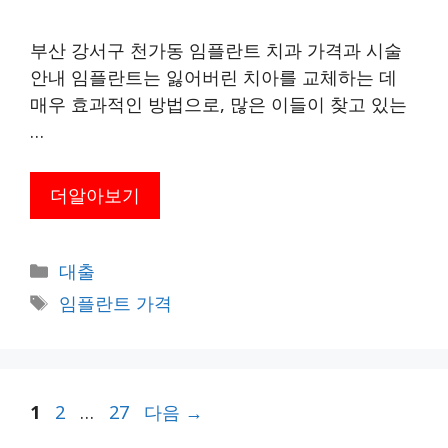
부산 강서구 천가동 임플란트 치과 가격과 시술
안내 임플란트는 잃어버린 치아를 교체하는 데
매우 효과적인 방법으로, 많은 이들이 찾고 있는
…
더알아보기
카
대출
테
태
임플란트 가격
고
그
리
페
페
페
1
2
…
27
다음
→
이
이
이