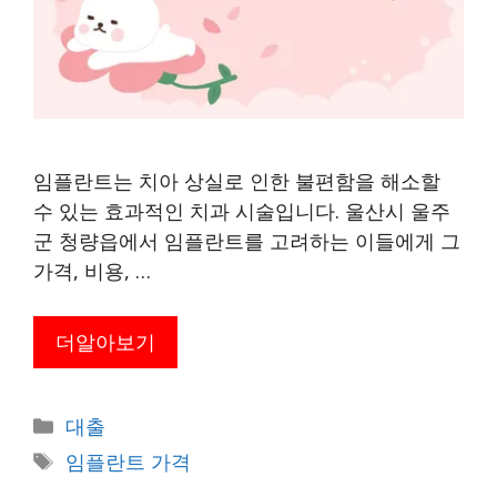
임플란트는 치아 상실로 인한 불편함을 해소할
수 있는 효과적인 치과 시술입니다. 울산시 울주
군 청량읍에서 임플란트를 고려하는 이들에게 그
가격, 비용, …
더알아보기
카
대출
테
태
임플란트 가격
고
그