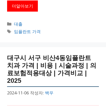
더알아보기
카
대출
테
태
임플란트 가격
고
그
리
대구시 서구 비산4동임플란트
치과 가격 | 비용 | 시술과정 | 의
료보험적용대상 | 가격비교 |
2025
2024-11-06
작성자:
백우