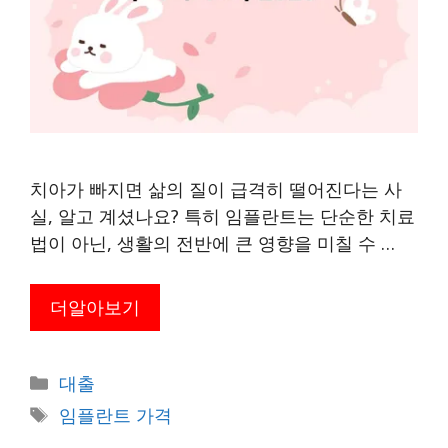
치아가 빠지면 삶의 질이 급격히 떨어진다는 사
실, 알고 계셨나요? 특히 임플란트는 단순한 치료
법이 아닌, 생활의 전반에 큰 영향을 미칠 수 …
더알아보기
카
대출
테
태
임플란트 가격
고
그