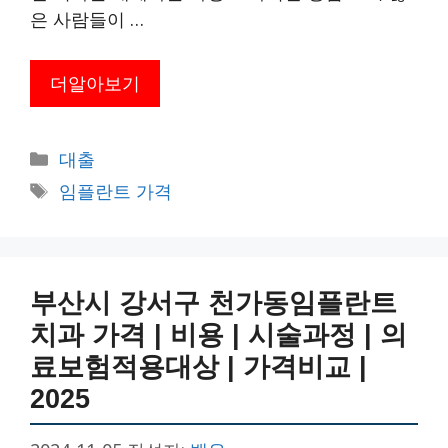
은 사람들이 …
더알아보기
카
대출
테
태
임플란트 가격
고
그
리
부산시 강서구 천가동임플란트
치과 가격 | 비용 | 시술과정 | 의
료보험적용대상 | 가격비교 |
2025