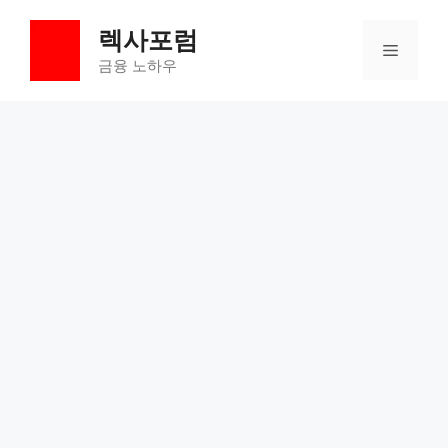
컨
렉사포럼
텐
메
츠
금융 노하우
로
뉴
건
너
뛰
기