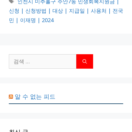
인천시 미추홀구 주안7동 민생회복지원금 |
고
그
신청 | 신청방법 | 대상 | 지급일 | 사용처 | 전국
리
민 | 이재명 | 2024
검
색:
알 수 없는 피드
최신 글