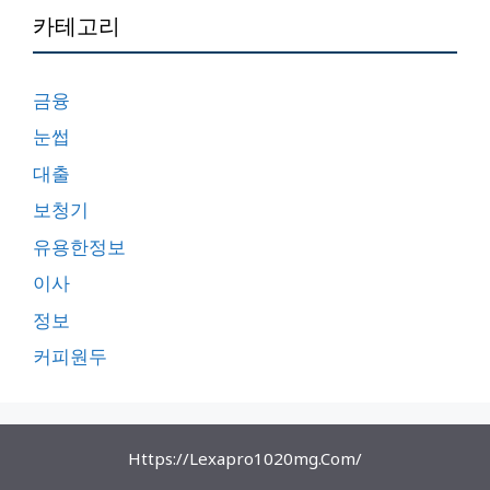
카테고리
금융
눈썹
대출
보청기
유용한정보
이사
정보
커피원두
Https://lexapro1020mg.com/