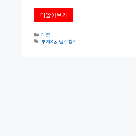
더알아보기
카
대출
테
태
부개3동 입주청소
고
그
리