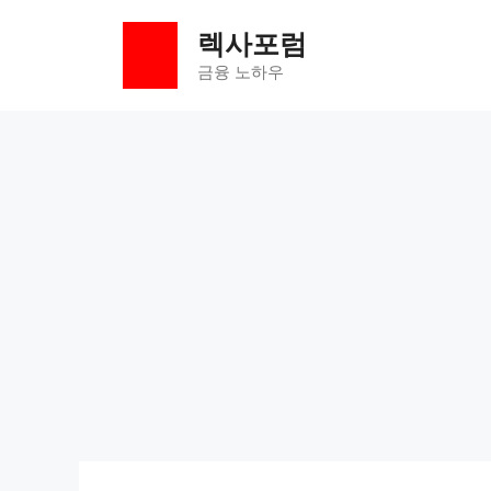
컨
렉사포럼
텐
츠
금융 노하우
로
건
너
뛰
기