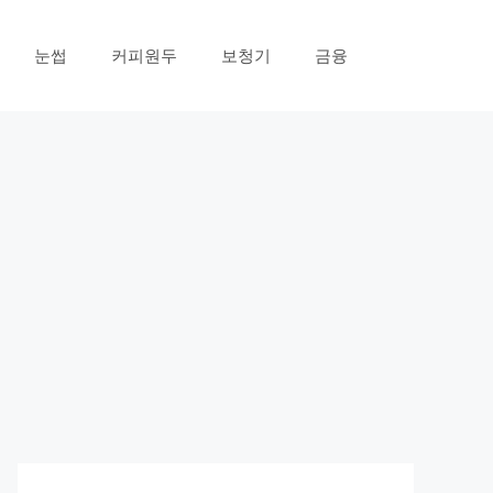
눈썹
커피원두
보청기
금융