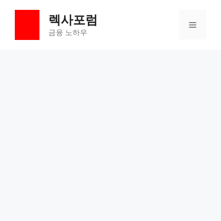
컨
렉사포럼
텐
메
츠
금융 노하우
로
뉴
건
너
뛰
기