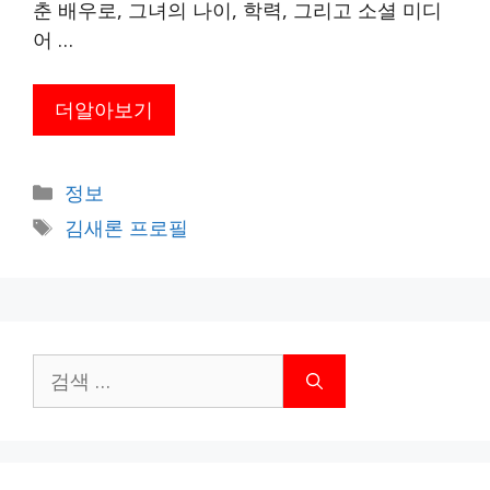
춘 배우로, 그녀의 나이, 학력, 그리고 소셜 미디
어 …
더알아보기
카
정보
테
태
김새론 프로필
고
그
리
검
색: