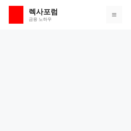
컨
렉사포럼
텐
메
츠
금융 노하우
로
뉴
건
너
뛰
기