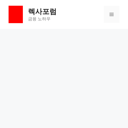
컨
렉사포럼
텐
메
츠
금융 노하우
로
뉴
건
너
뛰
기