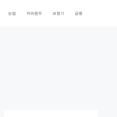
눈썹
커피원두
보청기
금융