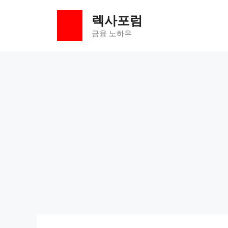
컨
렉사포럼
텐
츠
금융 노하우
로
건
너
뛰
기