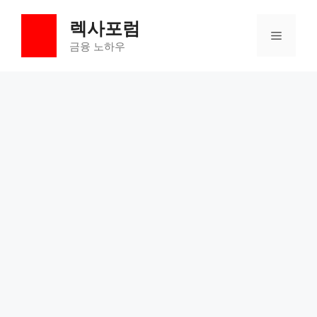
컨
렉사포럼
텐
메
츠
금융 노하우
로
뉴
건
너
뛰
기