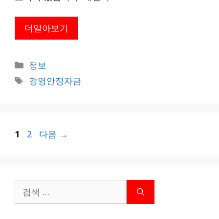
더알아보기
카
정보
테
태
경영안정자금
고
그
리
페
페
1
2
다음
→
이
이
지
지
검
색: