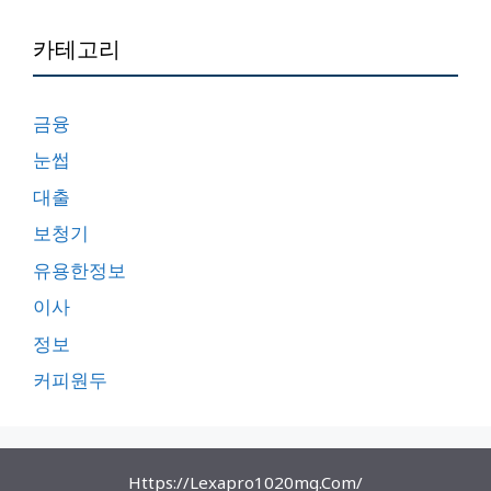
카테고리
금융
눈썹
대출
보청기
유용한정보
이사
정보
커피원두
Https://lexapro1020mg.com/