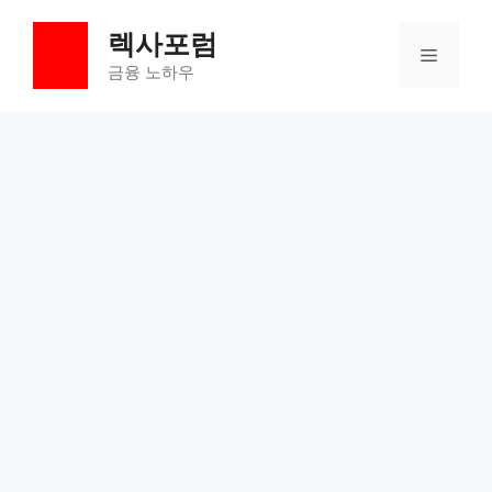
컨
렉사포럼
텐
메
츠
금융 노하우
로
뉴
건
너
뛰
기