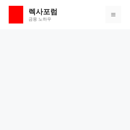
컨
렉사포럼
텐
메
츠
금융 노하우
로
뉴
건
너
뛰
기