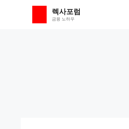
컨
렉사포럼
텐
츠
금융 노하우
로
건
너
뛰
기