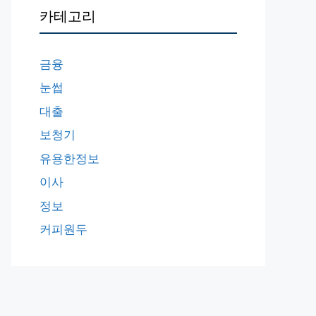
카테고리
금융
눈썹
대출
보청기
유용한정보
이사
정보
커피원두