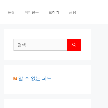
눈썹
커피원두
보청기
금융
검
색:
알 수 없는 피드