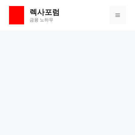
컨
렉사포럼
텐
메
츠
금융 노하우
로
뉴
건
너
뛰
기