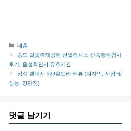
카
대출
테
송도 달빛축제공원 선별검사소 신속항원검사
고
후기, 음성확인서 유효기간
리
삼성 갤럭시 S23울트라 리뷰 (디자인, 사양 및
성능, 장단점)
댓글 남기기