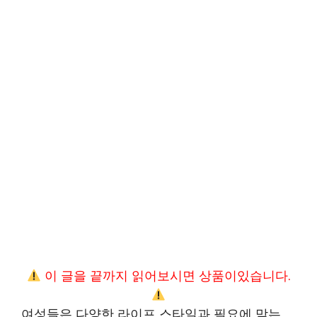
이 글을 끝까지 읽어보시면 상품이있습니다.
여성들은 다양한 라이프 스타일과 필요에 맞는