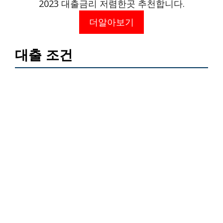
2023 대출금리 저렴한곳 추천합니다.
더알아보기
대출 조건