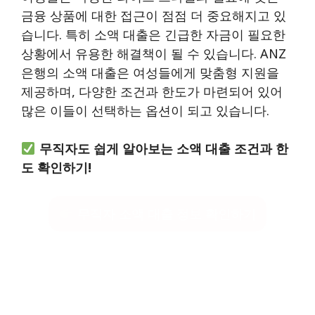
금융 상품에 대한 접근이 점점 더 중요해지고 있
습니다. 특히 소액 대출은 긴급한 자금이 필요한
상황에서 유용한 해결책이 될 수 있습니다. ANZ
은행의 소액 대출은 여성들에게 맞춤형 지원을
제공하며, 다양한 조건과 한도가 마련되어 있어
많은 이들이 선택하는 옵션이 되고 있습니다.
무직자도 쉽게 알아보는 소액 대출 조건과 한
도 확인하기!
무직자 소액 대출 정보 확인하기