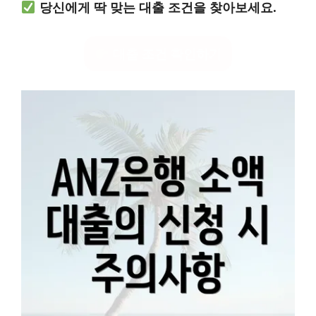
당신에게 딱 맞는 대출 조건을 찾아보세요.
대출 조건 확인하기