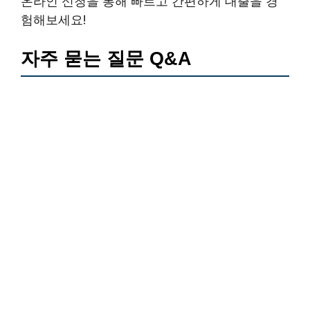
온라인 신청을 통해 빠르고 간편하게 대출을 경
험해보세요!
자주 묻는 질문 Q&A