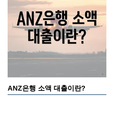
ANZ은행 소액 대출이란?