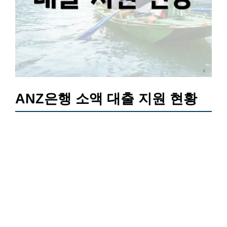
ANZ은행 소액 대출 지원 현황