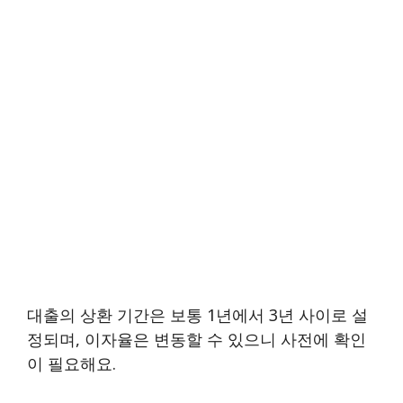
대출의 상환 기간은 보통 1년에서 3년 사이로 설
정되며, 이자율은 변동할 수 있으니 사전에 확인
이 필요해요.