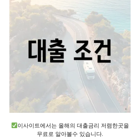
이사이트에서는 올해의 대출금리 저렴한곳을
무료로 알아볼수 있습니다.