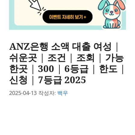
ANZ은행 소액 대출 여성 |
쉬운곳 | 조건 | 조회 | 가능
한곳 | 300 | 6등급 | 한도 |
신청 | 7등급 2025
2025-04-13
작성자:
백우