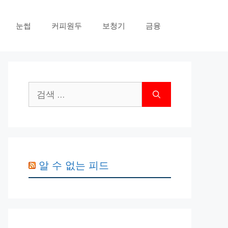
눈썹
커피원두
보청기
금융
검
색:
알 수 없는 피드