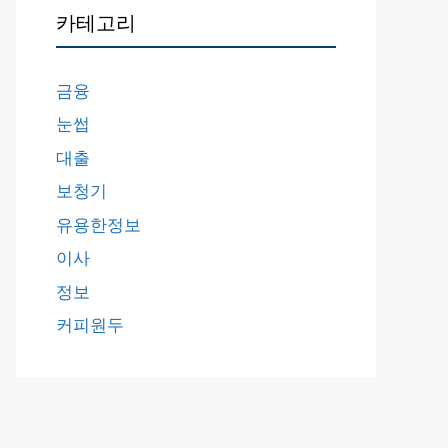
카테고리
금융
눈썹
대출
보청기
유용한정보
이사
정보
커피원두