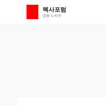
컨
렉사포럼
텐
츠
금융 노하우
로
건
너
뛰
기