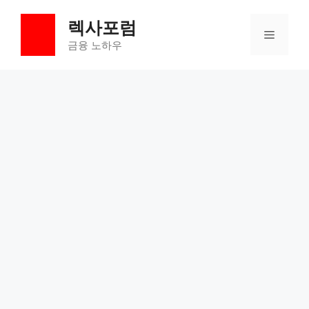
컨
렉사포럼
텐
메
츠
금융 노하우
로
뉴
건
너
뛰
기