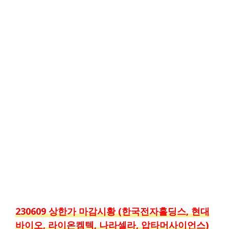
230609 상한가 마감시황 (한국전자홀딩스, 현대
바이오, 라이온켐텍, 나라셀라, 압타머사이언스)