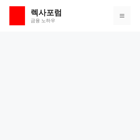
컨
렉사포럼
텐
메
츠
금융 노하우
로
뉴
건
너
뛰
기