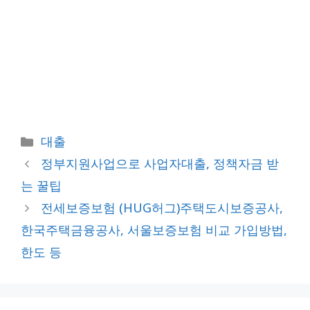
카
대출
테
정부지원사업으로 사업자대출, 정책자금 받
고
는 꿀팁
리
전세보증보험 (HUG허그)주택도시보증공사,
한국주택금융공사, 서울보증보험 비교 가입방법,
한도 등